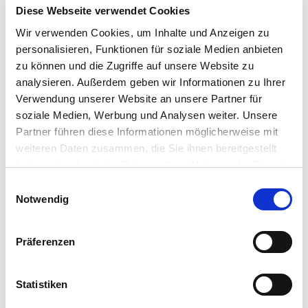
Medienanfragen
Diese Webseite verwendet Cookies
Wir verwenden Cookies, um Inhalte und Anzeigen zu
personalisieren, Funktionen für soziale Medien anbieten
zu können und die Zugriffe auf unsere Website zu
analysieren. Außerdem geben wir Informationen zu Ihrer
Verwendung unserer Website an unsere Partner für
soziale Medien, Werbung und Analysen weiter. Unsere
Partner führen diese Informationen möglicherweise mit
weiteren Daten zusammen, die Sie ihnen bereitgestellt
haben oder die sie im Rahmen Ihrer Nutzung der Dienste
gesammelt haben. Sie geben Einwilligung zu unseren
Einwilligungsauswahl
Cookies, wenn Sie unsere Webseite weiterhin nutzen.
Notwendig
Wir halten Euch
Präferenzen
auf dem Laufenden!
Statistiken
Folge uns auf LinkedIn