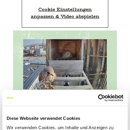
Cookie Einstellungen
anpassen & Video abspielen
Biodiversität
am Standort
Das Freiburger Werksgelände
Diese Webseite verwendet Cookies
selbst ist mit vielen Grünflächen,
Wir verwenden Cookies, um Inhalte und Anzeigen zu