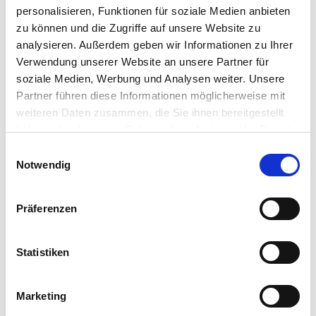
Baumbestand, einem Teich und
personalisieren, Funktionen für soziale Medien anbieten
einer Blühwiese für Insekten eine
zu können und die Zugriffe auf unsere Website zu
grüne Oase im Industriegebiet.
analysieren. Außerdem geben wir Informationen zu Ihrer
Als aktiven Umweltbeitrag haben
Verwendung unserer Website an unsere Partner für
Mitarbeitende in Zusammenarbeit
soziale Medien, Werbung und Analysen weiter. Unsere
mit dem NABU einen
Partner führen diese Informationen möglicherweise mit
Falkenkasten hoch über dem
weiteren Daten zusammen, die Sie ihnen bereitgestellt
Werk mit Kies und Rindenmulch
haben oder die sie im Rahmen Ihrer Nutzung der Dienste
eingerichtet. Dort ist direkt in
gesammelt haben. Sie geben Einwilligung zu unseren
Einwilligungsauswahl
wildes Falkenpaar eingezogen und
Cookies, wenn Sie unsere Webseite weiterhin nutzen.
Notwendig
hat erfolgreich seinen Nachwuchs
ausgebrütet.
Präferenzen
Statistiken
Marketing