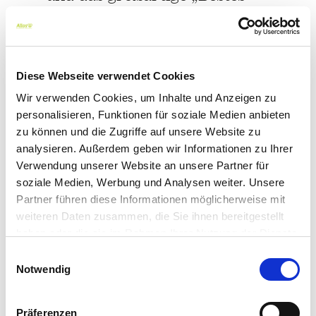
Bio“-Team. Wir freuen uns
über diesen besonderen Preis.
(Die Auszeichnung basiert auf
Diese Webseite verwendet Cookies
einer Kundenbefragung des
Wir verwenden Cookies, um Inhalte und Anzeigen zu
personalisieren, Funktionen für soziale Medien anbieten
Bio-Verlags Schrot&Korn, an
zu können und die Zugriffe auf unsere Website zu
der ausgewählte Bio-
analysieren. Außerdem geben wir Informationen zu Ihrer
Liebhaber:innen Bio-Produkte
Verwendung unserer Website an unsere Partner für
bewerten. Von den fast 6.000
soziale Medien, Werbung und Analysen weiter. Unsere
Partner führen diese Informationen möglicherweise mit
Bewerber:innen wurden in
weiteren Daten zusammen, die Sie ihnen bereitgestellt
diesem Jahr knapp 800
haben oder die sie im Rahmen Ihrer Nutzung der Dienste
ausgewählt, um Bio-Produkte
gesammelt haben. Sie geben Einwilligung zu unseren
Einwilligungsauswahl
auf Herz und Niere zu testen.
Cookies, wenn Sie unsere Webseite weiterhin nutzen.
Notwendig
Die Teilnahme mit unseren
Produkten ermöglicht uns
Präferenzen