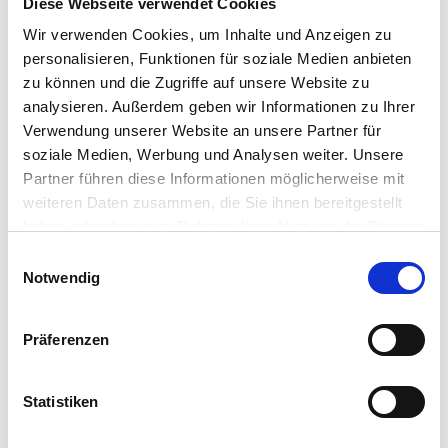
Diese Webseite verwendet Cookies
Wir verwenden Cookies, um Inhalte und Anzeigen zu
personalisieren, Funktionen für soziale Medien anbieten
zu können und die Zugriffe auf unsere Website zu
analysieren. Außerdem geben wir Informationen zu Ihrer
Verwendung unserer Website an unsere Partner für
soziale Medien, Werbung und Analysen weiter. Unsere
Partner führen diese Informationen möglicherweise mit
weiteren Daten zusammen, die Sie ihnen bereitgestellt
haben oder die sie im Rahmen Ihrer Nutzung der Dienste
gesammelt haben. Sie geben Einwilligung zu unseren
Einwilligungsauswahl
Cookies, wenn Sie unsere Webseite weiterhin nutzen.
Notwendig
Wir halten Euch
auf dem Laufenden!
Präferenzen
Statistiken
Folge uns auf LinkedIn