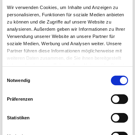
Flächen in der Umgebung
Wir verwenden Cookies, um Inhalte und Anzeigen zu
werden viele Wiesen auch von
personalisieren, Funktionen für soziale Medien anbieten
Städten, Initiativen sowie
zu können und die Zugriffe auf unsere Website zu
Privatpersonen eingesät und
analysieren. Außerdem geben wir Informationen zu Ihrer
gepflegt. Allos unterstützt
Verwendung unserer Website an unsere Partner für
soziale Medien, Werbung und Analysen weiter. Unsere
diese Projekte mit
Partner führen diese Informationen möglicherweise mit
Saatgutspenden. Inzwischen
weiteren Daten zusammen, die Sie ihnen bereitgestellt
finden Bienen und andere
haben oder die sie im Rahmen Ihrer Nutzung der Dienste
Insekten deutschlandweit auf
gesammelt haben. Sie geben Einwilligung zu unseren
Einwilligungsauswahl
Cookies, wenn Sie unsere Webseite weiterhin nutzen.
Notwendig
über 20 Hektar Blühflächen
ein Zuhause.
Präferenzen
Statistiken